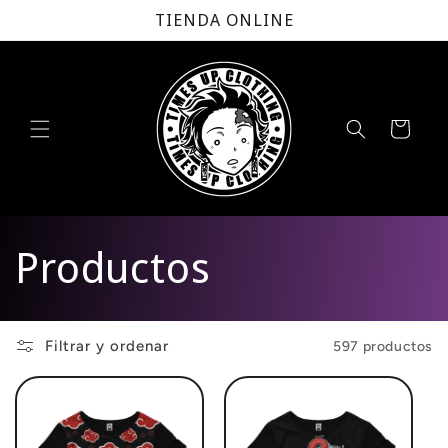
Ir
TIENDA ONLINE
directamente
al contenido
Carrito
C
Productos
o
Filtrar y ordenar
597 productos
l
e