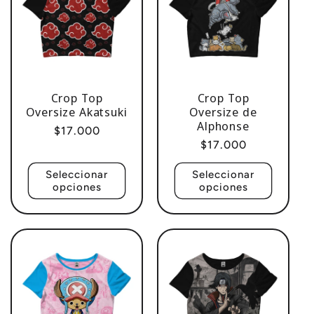
c
c
i
Crop Top
Crop Top
ó
Oversize Akatsuki
Oversize de
Alphonse
Precio
$17.000
n
Precio
$17.000
habitual
habitual
Seleccionar
Seleccionar
:
opciones
opciones