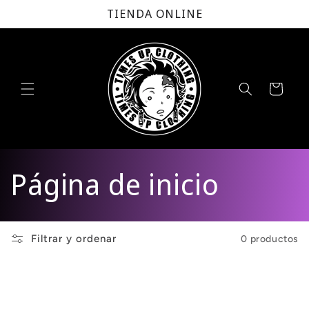
Ir
TIENDA ONLINE
directamente
al contenido
Carrito
C
Página de inicio
o
Filtrar y ordenar
0 productos
l
e