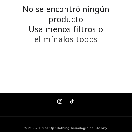
c
No se encontró ningún
c
producto
Usa menos filtros o
i
elimínalos todos
ó
n
:
Instagram
TikTok
Formas
© 2026,
Times Up Clothing
Tecnología de Shopify