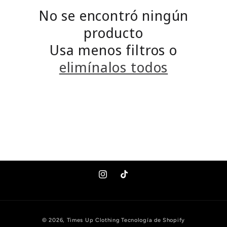
c
No se encontró ningún
c
producto
Usa menos filtros o
i
elimínalos todos
ó
n
:
Instagram
TikTok
Formas
© 2026,
Times Up Clothing
Tecnología de Shopify