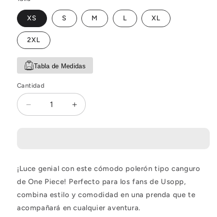
XS
S
M
L
XL
2XL
Tabla de Medidas
Cantidad
Reducir
Aumentar
cantidad
cantidad
para
para
Poleron
Poleron
One
One
Piece
Piece
¡Luce genial con este cómodo polerón tipo canguro
Usopp
Usopp
de One Piece! Perfecto para los fans de Usopp,
combina estilo y comodidad en una prenda que te
acompañará en cualquier aventura.