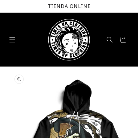
Ir
TIENDA ONLINE
directamente
al contenido
Carrito
Ir
directamente
a la
información
del producto