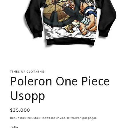
Abrir
elemento
multimedia
1
TIMES UP CLOTHING
Poleron One Piece
en
una
ventana
modal
Usopp
Precio
$35.000
habitual
Impuestos incluidos. Todos los envios se realizan por pagar.
Talla