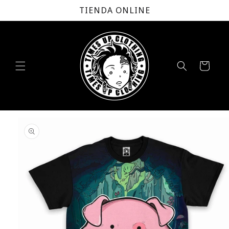
Ir
TIENDA ONLINE
directamente
al contenido
Carrito
Ir
directamente
a la
información
del producto