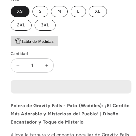
XS
S
M
L
XL
2XL
3XL
Tabla de Medidas
Cantidad
Reducir
Aumentar
cantidad
cantidad
para
para
Polera
Polera
Gravity
Gravity
Falls:
Falls:
Polera de Gravity Falls - Pato (Waddles): ¡El Cerdito
Pato
Pato
Más Adorable y Misterioso del Pueblo! | Diseño
Encantador y Toque de Misterio
¡Lleva la ternura y el encanto peculiar de Gravity Falls