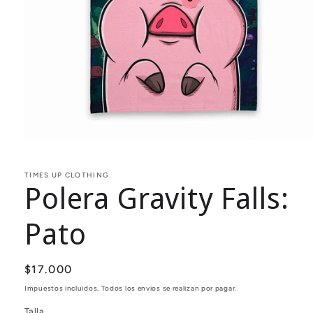
Abrir
elemento
multimedia
1
TIMES UP CLOTHING
Polera Gravity Falls:
en
una
ventana
modal
Pato
Precio
$17.000
habitual
Impuestos incluidos. Todos los envios se realizan por pagar.
Talla