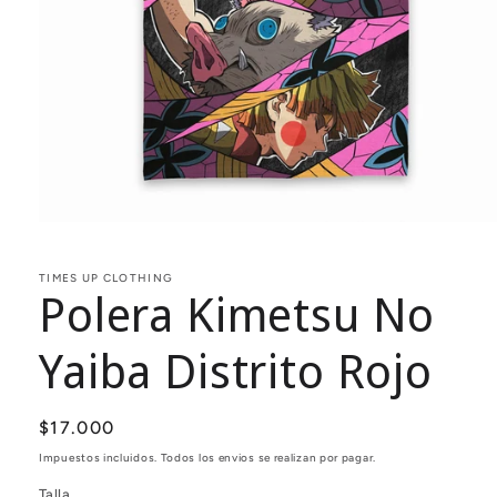
Abrir
elemento
multimedia
1
TIMES UP CLOTHING
Polera Kimetsu No
en
una
ventana
modal
Yaiba Distrito Rojo
Precio
$17.000
habitual
Impuestos incluidos. Todos los envios se realizan por pagar.
Talla