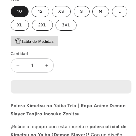
10
12
XS
S
M
L
XL
2XL
3XL
Tabla de Medidas
Cantidad
Reducir
Aumentar
cantidad
cantidad
para
para
Polera
Polera
Kimetsu
Kimetsu
No
No
Polera Kimetsu no Yaiba Trío | Ropa Anime Demon
Yaiba
Yaiba
Distrito
Distrito
Slayer Tanjiro Inosuke Zenitsu
Rojo
Rojo
¡Reúne al equipo con esta increíble
polera oficial de
Kimetsu no Yaiba (Demon Slayer)
! Con un diseño