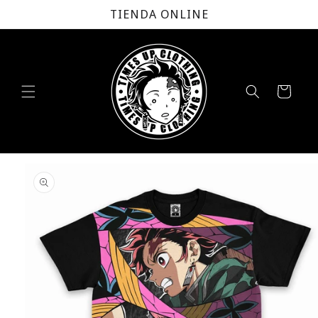
Ir
TIENDA ONLINE
directamente
al contenido
Carrito
Ir
directamente
a la
información
del producto