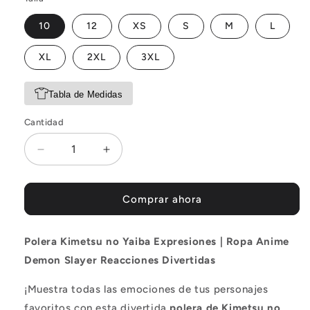
10
12
XS
S
M
L
XL
2XL
3XL
Tabla de Medidas
Cantidad
Reducir
Aumentar
cantidad
cantidad
para
para
Polera
Polera
Comprar ahora
Kimetsu
Kimetsu
No
No
Polera Kimetsu no Yaiba Expresiones | Ropa Anime
Yaiba
Yaiba
Tanjiro
Tanjiro
Demon Slayer Reacciones Divertidas
¡Muestra todas las emociones de tus personajes
favoritos con esta divertida
polera de Kimetsu no