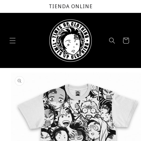
Ir
TIENDA ONLINE
directamente
al contenido
Carrito
Ir
directamente
a la
información
del producto