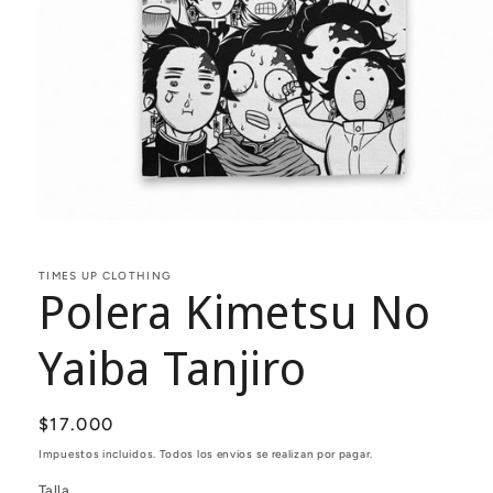
Abrir
elemento
multimedia
1
TIMES UP CLOTHING
Polera Kimetsu No
en
una
ventana
modal
Yaiba Tanjiro
Precio
$17.000
habitual
Impuestos incluidos. Todos los envios se realizan por pagar.
Talla