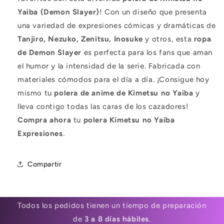
Yaiba (Demon Slayer)
! Con un diseño que presenta
una variedad de expresiones cómicas y dramáticas de
Tanjiro, Nezuko, Zenitsu, Inosuke
y otros, esta
ropa
de Demon Slayer
es perfecta para los fans que aman
el humor y la intensidad de la serie. Fabricada con
materiales cómodos para el día a día. ¡Consigue hoy
mismo tu
polera de anime de Kimetsu no Yaiba
y
lleva contigo todas las caras de los cazadores!
Compra ahora
tu
polera Kimetsu no Yaiba
Expresiones
.
Compartir
Todos los pedidos tienen un tiempo de preparación
de
3 a 8 días hábiles
.