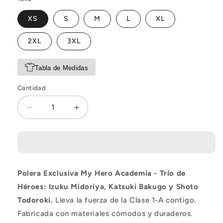
XS
S
M
L
XL
2XL
3XL
Tabla de Medidas
Cantidad
Reducir
Aumentar
cantidad
cantidad
para
para
Polera
Polera
Boku
Boku
no
no
Polera Exclusiva My Hero Academia - Trío de
Hero
Hero
Academia
Academia
Héroes: Izuku Midoriya, Katsuki Bakugo y Shoto
Academia
Academia
Todoroki.
Lleva la fuerza de la Clase 1-A contigo.
Fabricada con materiales cómodos y duraderos.