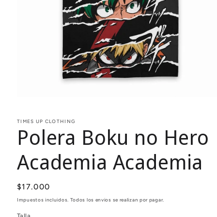
Abrir
elemento
multimedia
1
TIMES UP CLOTHING
Polera Boku no Hero
en
una
ventana
modal
Academia Academia
Precio
$17.000
habitual
Impuestos incluidos. Todos los envios se realizan por pagar.
Talla