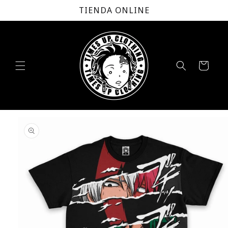
Ir
TIENDA ONLINE
directamente
al contenido
Carrito
Ir
directamente
a la
información
del producto