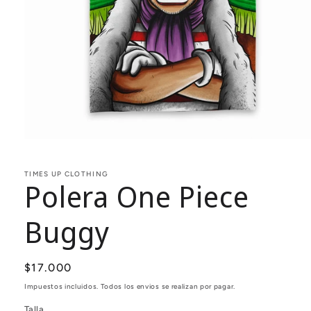
Abrir
elemento
multimedia
1
TIMES UP CLOTHING
Polera One Piece
en
una
ventana
modal
Buggy
Precio
$17.000
habitual
Impuestos incluidos. Todos los envios se realizan por pagar.
Talla