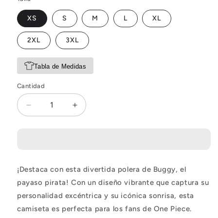
XS
S
M
L
XL
2XL
3XL
Tabla de Medidas
Cantidad
Reducir
Aumentar
cantidad
cantidad
para
para
Polera
Polera
One
One
Piece
Piece
¡Destaca con esta divertida polera de Buggy, el
Buggy
Buggy
payaso pirata! Con un diseño vibrante que captura su
personalidad excéntrica y su icónica sonrisa, esta
camiseta es perfecta para los fans de One Piece.