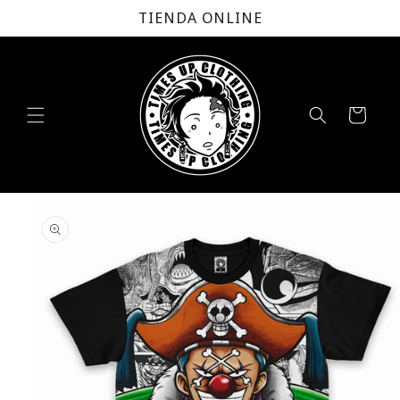
Ir
TIENDA ONLINE
directamente
al contenido
Carrito
Ir
directamente
a la
información
del producto