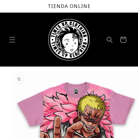
Ir
TIENDA ONLINE
directamente
al contenido
Carrito
Ir
directamente
a la
información
del producto