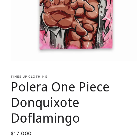
Abrir
elemento
multimedia
1
TIMES UP CLOTHING
Polera One Piece
en
una
ventana
modal
Donquixote
Doflamingo
Precio
$17.000