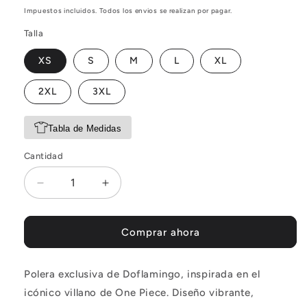
habitual
Impuestos incluidos. Todos los envios se realizan por pagar.
Talla
XS
S
M
L
XL
2XL
3XL
Tabla de Medidas
Cantidad
Reducir
Aumentar
cantidad
cantidad
para
para
Polera
Polera
Comprar ahora
One
One
Piece
Piece
Polera exclusiva de Doflamingo, inspirada en el
Donquixote
Donquixote
Doflamingo
Doflamingo
icónico villano de One Piece. Diseño vibrante,