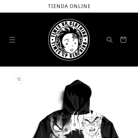
Ir
TIENDA ONLINE
directamente
al contenido
Carrito
Ir
directamente
a la
información
del producto