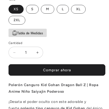
XS
S
M
L
XL
2XL
Tabla de Medidas
Cantidad
Reducir
Aumentar
cantidad
cantidad
para
para
Poleron
Poleron
Comprar ahora
Dragon
Dragon
Ball
Ball
Polerón Canguro Kid Gohan Dragon Ball Z | Ropa
Z
Z
Kid
Kid
Anime Niño Saiyajin Poderoso
Gohan
Gohan
¡Desata el poder oculto con este adorable y
fuerte
polerón tipo canguro de Kid Gohan
del épico