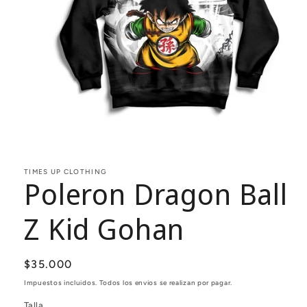
Abrir
elemento
multimedia
1
TIMES UP CLOTHING
Poleron Dragon Ball
en
una
ventana
modal
Z Kid Gohan
Precio
$35.000
habitual
Impuestos incluidos. Todos los envios se realizan por pagar.
Talla