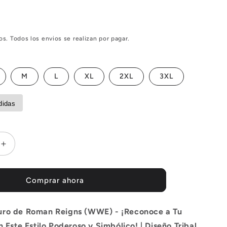
s. Todos los envios se realizan por pagar.
M
L
XL
2XL
3XL
didas
Aumentar
cantidad
para
Poleron
Comprar ahora
WWE:
Roman
uro de Roman Reigns (WWE) - ¡Reconoce a Tu
Reigns
OTC
n Este Estilo Poderoso y Simbólico! | Diseño Tribal