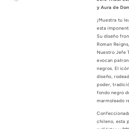
1
y Aura de Dom
¡Muestra tu le
esta imponen
Su diseño fron
Roman Reigns,
Nuestro Jefe T
evocan patrone
negros. El icó
diseño, rodead
poder, tradici
fondo negro d
marmoleado rea
Confeccionada
chileno, esta 