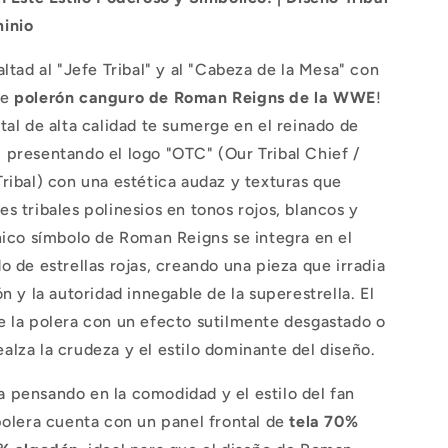
1
inio
altad al "Jefe Tribal" y al "Cabeza de la Mesa" con
te
polerón canguro de Roman Reigns de la WWE
!
tal de alta calidad te sumerge en el reinado de
 presentando el logo "OTC" (Our Tribal Chief /
ribal) con una estética audaz y texturas que
s tribales polinesios en tonos rojos, blancos y
nico símbolo de Roman Reigns se integra en el
o de estrellas rojas, creando una pieza que irradia
ón y la autoridad innegable de la superestrella. El
e la polera con un efecto sutilmente desgastado o
lza la crudeza y el estilo dominante del diseño.
 pensando en la comodidad y el estilo del fan
polera cuenta con un panel frontal de
tela 70%