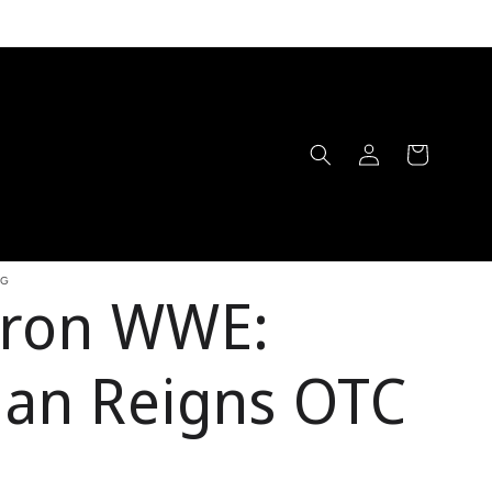
Iniciar
Carrito
sesión
NG
eron WWE:
an Reigns OTC