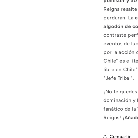
poliéster y 3
Reigns resalte
perduran. La
e
algodón de co
contraste perfe
eventos de luc
por la acción 
Chile" es el í
libre en Chile
"Jefe Tribal".
¡No te quedes 
dominación y 
fanático de l
Reigns!
¡Añade
Compartir