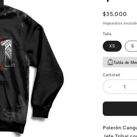
Precio
$35.000
habitual
Impuestos incluido
Talla
XS
S
Tabla de Me
Cantidad
Reducir
cantidad
para
Poleron
WWE:
Roman
Polerón Cang
Reigns
OTC
Jefe Tribal co